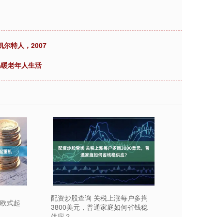
尔特人，2007
温暖老年人生活
配资炒股查询 关税上涨每户多掏
海欧式起
3800美元，普通家庭如何省钱稳
供应？